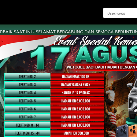
NI - SELAMAT BERGABUNG DAN SEMOGA BERUNTUNG.