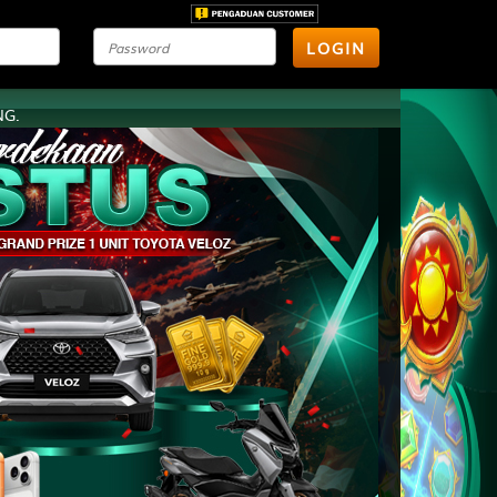
LOGIN