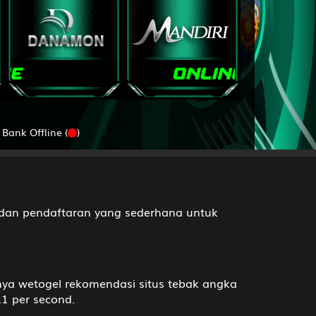
/
Bank Offline (
)
n dan pendaftaran yang sederhana untuk
nya wetogel rekomendasi situs tebak angka
.1 per second.