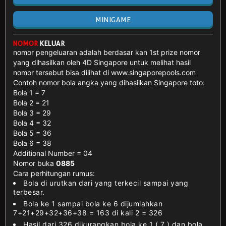
MINIGAME
NOMOR
KELUAR
nomor pengeluaran adalah berdasar kan 1st prize nomor
yang dihasilkan oleh 4D Singapore untuk melihat hasil
nomor tersebut bisa dilihat di
www.singaporepools.com
Contoh nomor bola angka yang dihasilkan Singapore toto:
Bola 1 = 7
Bola 2 = 21
Bola 3 = 29
Bola 4 = 32
Bola 5 = 36
Bola 6 = 38
Additional Number = 04
Nomor buka
0885
Cara perhitungan rumus:
Bola di urutkan dari yang terkecil sampai yang
terbesar.
Bola ke 1 sampai bola ke 6 dijumlahkan
7+21+29+32+36+38 = 163 di kali 2 = 326
Hasil dari 326 dikurangkan bola ke 1 ( 7 ) dan bola