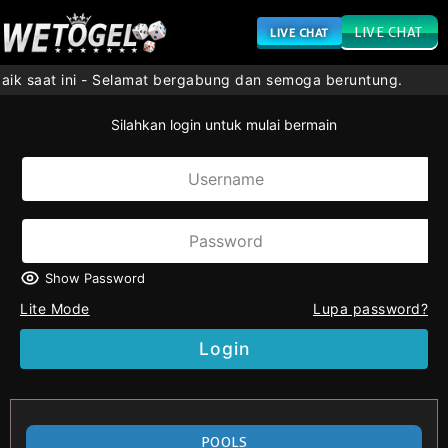
LIVE CHAT
LIVE CHAT
ik saat ini - Selamat bergabung dan semoga beruntung.
Silahkan login untuk mulai bermain
Show Password
Lite Mode
Lupa password?
Login
POOLS