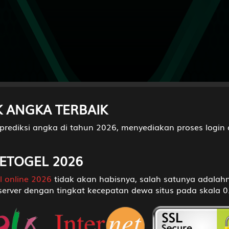
K ANGKA TERBAIK
 prediksi angka di tahun 2026, menyediakan proses logi
WETOGEL 2026
l online 2026
tidak akan habisnya, salah satunya adalah
 server dengan tingkat kecepatan dewa situs pada skala 0