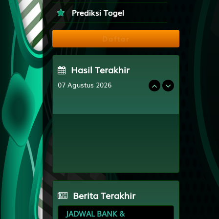
Prediksi Togel
Daftar
Hasil Terakhir
07 Agustus 2026
NEWZEALAND
6
2
2
8
TURKEY
7
3
6
8
MIAMI
7
5
8
7
BERLIN
4
4
9
0
Berita Terakhir
JADWAL BANK &