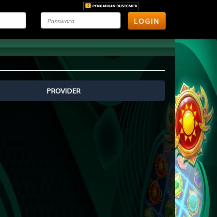
LOGIN
PROVIDER